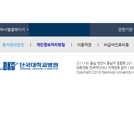
부서별홈페이지 +
관련기관 
환자권리장전
개인정보처리방침
이용약관
비급여진료비용
(31116) 충남 천안시 동남구 망향로 201
대표전화 전국어디서나 지역번호 없이 1588-0
Copyright 2016 Dankook University Ho