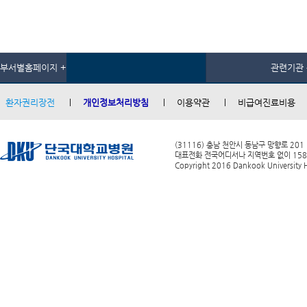
부서별홈페이지 +
관련기관 
환자권리장전
개인정보처리방침
이용약관
비급여진료비용
(31116) 충남 천안시 동남구 망향로 201
대표전화 전국어디서나 지역번호 없이 1588-0
Copyright 2016 Dankook University Ho