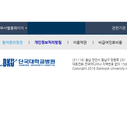
부서별홈페이지 +
관련기관 
환자권리장전
개인정보처리방침
이용약관
비급여진료비용
(31116) 충남 천안시 동남구 망향로 201
대표전화 전국어디서나 지역번호 없이 1588-0
Copyright 2016 Dankook University Ho