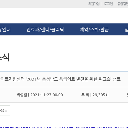
회원가입
로그인
종합검
용안내
진료과/센터/클리닉
예약/조회/발급
소식
의료지원센터 ‘2021년 충청남도 응급의료 발전을 위한 워크숍’ 성료
작성일 |
2021-11-23 00:00
조 회 |
29,305회
댓
다음글