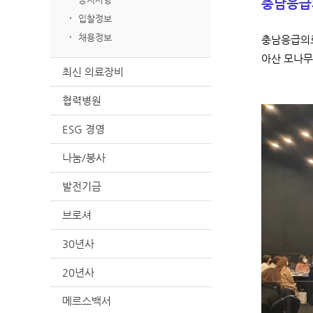
충남응급의
입찰정보
채용정보
충남응급의료
아산 모나무
최신 의료장비
협력병원
ESG 경영
나눔/봉사
발전기금
브로셔
30년사
20년사
메르스백서