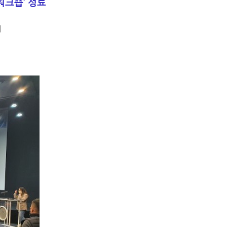
워크숍’ 성료
께