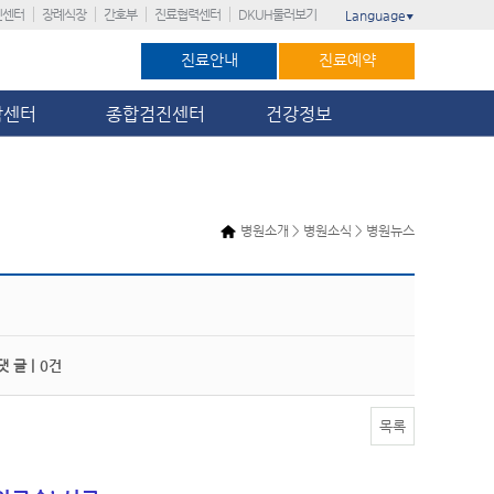
진센터
장례식장
간호부
진료협력센터
DKUH둘러보기
Language
▼
진료안내
진료예약
암센터
종합검진센터
건강정보
병원소개 > 병원소식 > 병원뉴스
 글 |
0건
목록