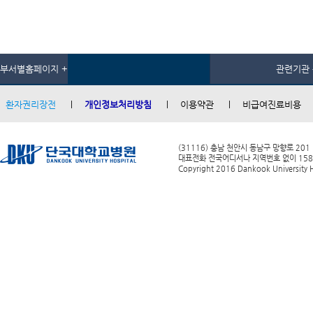
부서별홈페이지 +
관련기관 
환자권리장전
개인정보처리방침
이용약관
비급여진료비용
(31116) 충남 천안시 동남구 망향로 201
대표전화 전국어디서나 지역번호 없이 1588-0
Copyright 2016 Dankook University Ho