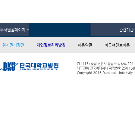
부서별홈페이지 +
관련기관 
환자권리장전
개인정보처리방침
이용약관
비급여진료비용
(31116) 충남 천안시 동남구 망향로 201
대표전화 전국어디서나 지역번호 없이 1588-0
Copyright 2016 Dankook University Ho