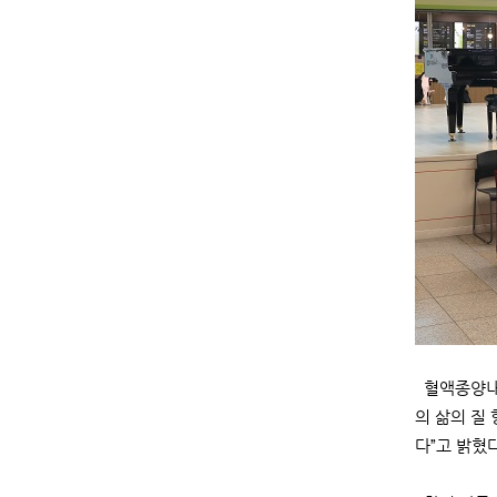
혈액종양내과
의 삶의 질
다”고 밝혔다