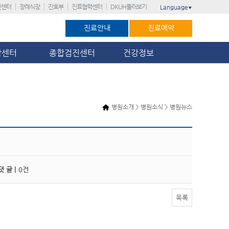
진센터
장례식장
간호부
진료협력센터
DKUH둘러보기
Language
▼
진료안내
진료예약
암센터
종합검진센터
건강정보
병원소개 > 병원소식 > 병원뉴스
 글 |
0건
목록