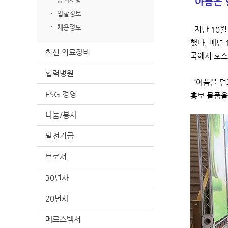
‘아픔은 
입찰정보
채용정보
지난 10월
했다. 매년
최신 의료장비
국에서 호스
협력병원
‘아픔을 덜
ESG 경영
홍보 물품을
나눔/봉사
발전기금
브로셔
30년사
20년사
메르스백서