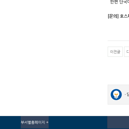
한편 단국대
[문의] 호스
이전글
부서별홈페이지 +