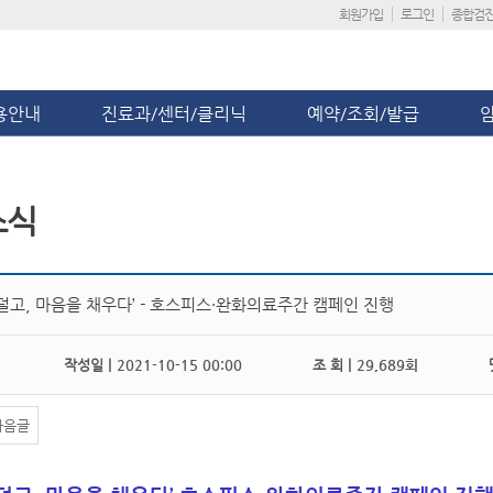
회원가입
로그인
종합검
용안내
진료과/센터/클리닉
예약/조회/발급
소식
 덜고, 마음을 채우다’ - 호스피스·완화의료주간 캠페인 진행
작성일 |
2021-10-15 00:00
조 회 |
29,689회
댓
다음글