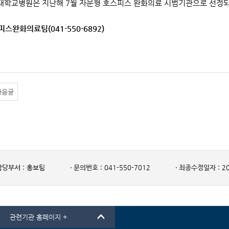
학교병원은 지난해 7월 자문형 호스피스 완화의료 시범기관으로 선정되
피스완화의료팀(041-550-6892)
다음글
담당부서 :
홍보팀
문의번호 :
041-550-7012
최종수정일자 :
20
관련기관 홈페이지 +