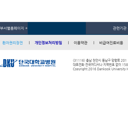
부서별홈페이지 +
관련기관 
환자권리장전
개인정보처리방침
이용약관
비급여진료비용
(31116) 충남 천안시 동남구 망향로 201
대표전화 전국어디서나 지역번호 없이 1588-0
Copyright 2016 Dankook University Ho