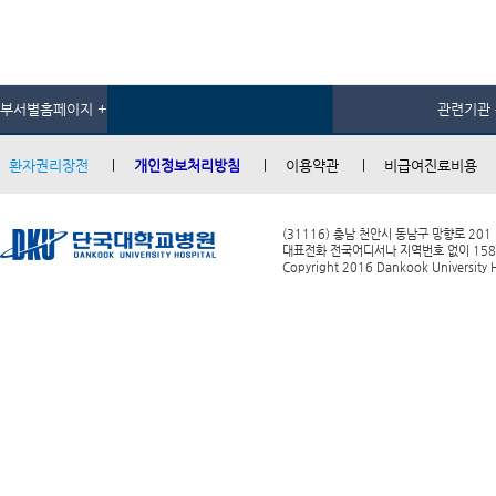
부서별홈페이지 +
관련기관 
환자권리장전
개인정보처리방침
이용약관
비급여진료비용
(31116) 충남 천안시 동남구 망향로 201
대표전화 전국어디서나 지역번호 없이 1588-0
Copyright 2016 Dankook University Ho