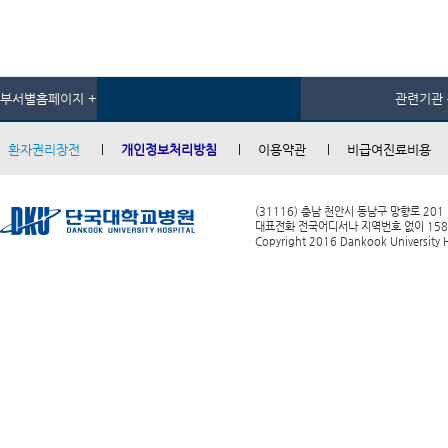
부서별홈페이지 +
관련기관 
환자권리장전
개인정보처리방침
이용약관
비급여진료비용
(31116) 충남 천안시 동남구 망향로 201
대표전화 전국어디서나 지역번호 없이 1588-0
Copyright 2016 Dankook University Ho