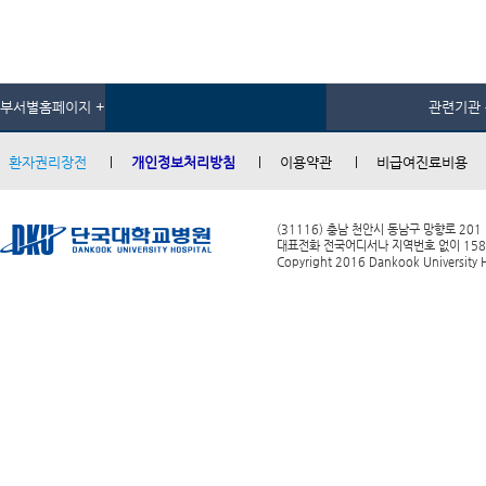
부서별홈페이지 +
관련기관 
환자권리장전
개인정보처리방침
이용약관
비급여진료비용
(31116) 충남 천안시 동남구 망향로 201
대표전화 전국어디서나 지역번호 없이 1588-0
Copyright 2016 Dankook University Ho