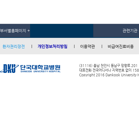
부서별홈페이지 +
관련기관 
환자권리장전
개인정보처리방침
이용약관
비급여진료비용
(31116) 충남 천안시 동남구 망향로 201
대표전화 전국어디서나 지역번호 없이 1588-0
Copyright 2016 Dankook University Ho