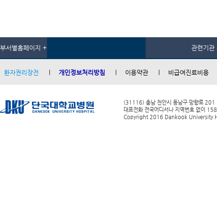
부서별홈페이지 +
관련기관 
환자권리장전
개인정보처리방침
이용약관
비급여진료비용
(31116) 충남 천안시 동남구 망향로 201
대표전화 전국어디서나 지역번호 없이 1588-0
Copyright 2016 Dankook University Ho