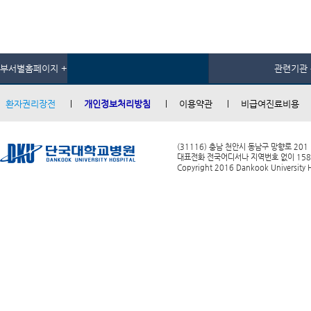
부서별홈페이지 +
관련기관 
환자권리장전
개인정보처리방침
이용약관
비급여진료비용
(31116) 충남 천안시 동남구 망향로 201
대표전화 전국어디서나 지역번호 없이 1588-0
Copyright 2016 Dankook University Ho