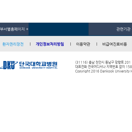
부서별홈페이지 +
관련기관 
환자권리장전
개인정보처리방침
이용약관
비급여진료비용
(31116) 충남 천안시 동남구 망향로 201
대표전화 전국어디서나 지역번호 없이 1588-0
Copyright 2016 Dankook University Ho