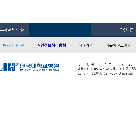
부서별홈페이지 +
관련기관 
환자권리장전
개인정보처리방침
이용약관
비급여진료비용
(31116) 충남 천안시 동남구 망향로 201
대표전화 전국어디서나 지역번호 없이 1588-0
Copyright 2016 Dankook University Ho