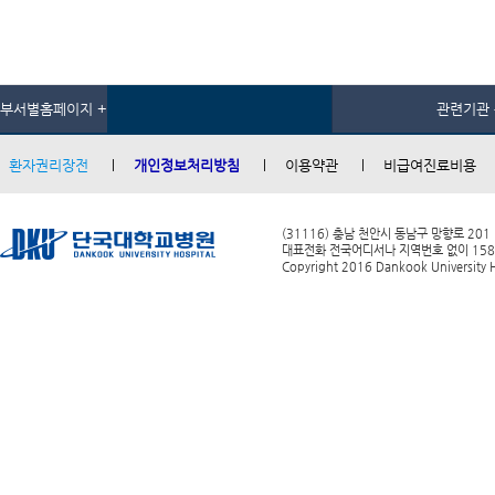
부서별홈페이지 +
관련기관 
환자권리장전
개인정보처리방침
이용약관
비급여진료비용
(31116) 충남 천안시 동남구 망향로 201
대표전화 전국어디서나 지역번호 없이 1588-0
Copyright 2016 Dankook University Ho