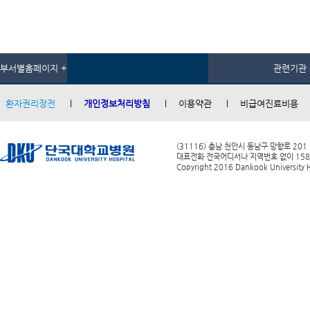
부서별홈페이지 +
관련기관 
환자권리장전
개인정보처리방침
이용약관
비급여진료비용
(31116) 충남 천안시 동남구 망향로 201
대표전화 전국어디서나 지역번호 없이 1588-0
Copyright 2016 Dankook University Ho