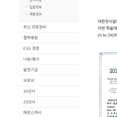
입찰정보
채용정보
대한천식알레
최신 의료장비
이번 학술대
ch to SAD
협력병원
ESG 경영
나눔/봉사
발전기금
브로셔
30년사
20년사
메르스백서