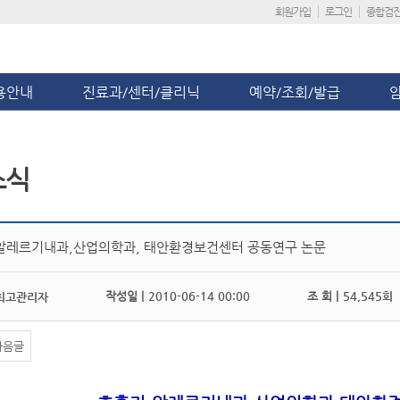
회원가입
로그인
종합검
용안내
진료과/센터/클리닉
예약/조회/발급
소식
알레르기내과,산업의학과, 태안환경보건센터 공동연구 논문
작성일 |
2010-06-14 00:00
조 회 |
54,545회
최고관리자
다음글