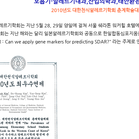
호흡기-알레르기내과,산업의학과,
태안환경
2010년도 대한천식알레르기학회 춘계학술대
르기학회는 지난 5월 28, 29일 양일에 걸쳐 서울 쉐라톤 워커힐 호텔
회는 지난 해와는 달리 일본알레르기학회와 공동으로 한일합동심포지움을 마련
R : Can we apply gene markers for predicting SDAR?" 라는 