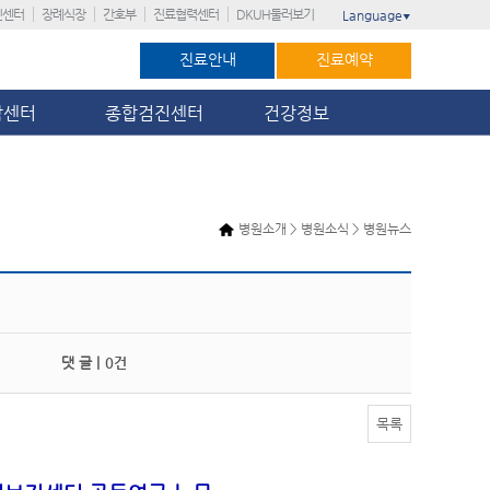
진센터
장례식장
간호부
진료협력센터
DKUH둘러보기
Language
▼
진료안내
진료예약
암센터
종합검진센터
건강정보
병원소개 > 병원소식 > 병원뉴스
댓 글 |
0건
목록