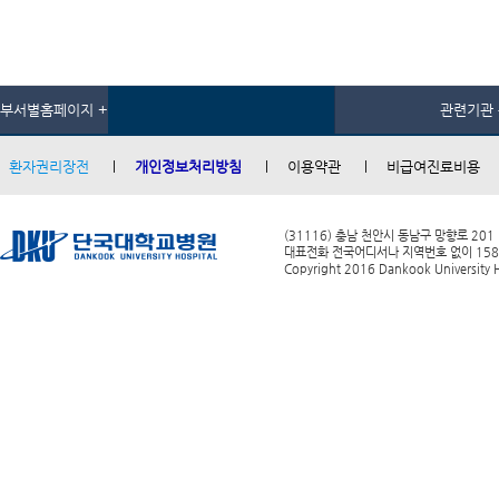
부서별홈페이지 +
관련기관 
환자권리장전
개인정보처리방침
이용약관
비급여진료비용
(31116) 충남 천안시 동남구 망향로 201
대표전화 전국어디서나 지역번호 없이 1588-0
Copyright 2016 Dankook University Ho