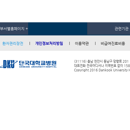
부서별홈페이지 +
관련기관 
환자권리장전
개인정보처리방침
이용약관
비급여진료비용
(31116) 충남 천안시 동남구 망향로 201
대표전화 전국어디서나 지역번호 없이 1588-0
Copyright 2016 Dankook University Ho