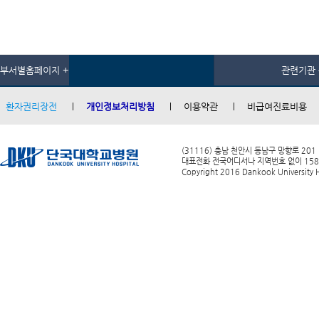
부서별홈페이지 +
관련기관 
환자권리장전
개인정보처리방침
이용약관
비급여진료비용
(31116) 충남 천안시 동남구 망향로 201
대표전화 전국어디서나 지역번호 없이 1588-0
Copyright 2016 Dankook University Ho