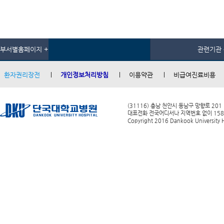
부서별홈페이지 +
관련기관 
환자권리장전
개인정보처리방침
이용약관
비급여진료비용
(31116) 충남 천안시 동남구 망향로 201
대표전화 전국어디서나 지역번호 없이 1588-0
Copyright 2016 Dankook University Ho