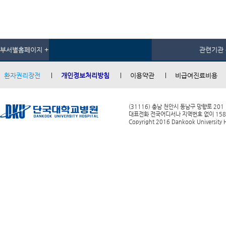
부서별홈페이지 +
관련기관 
환자권리장전
개인정보처리방침
이용약관
비급여진료비용
(31116) 충남 천안시 동남구 망향로 201
대표전화 전국어디서나 지역번호 없이 1588-0
Copyright 2016 Dankook University Ho