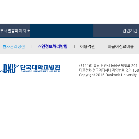
부서별홈페이지 +
관련기관 
환자권리장전
개인정보처리방침
이용약관
비급여진료비용
(31116) 충남 천안시 동남구 망향로 201
대표전화 전국어디서나 지역번호 없이 1588-0
Copyright 2016 Dankook University Ho