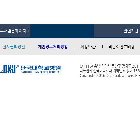
부서별홈페이지 +
관련기관 
환자권리장전
개인정보처리방침
이용약관
비급여진료비용
(31116) 충남 천안시 동남구 망향로 201
대표전화 전국어디서나 지역번호 없이 1588-0
Copyright 2016 Dankook University Ho