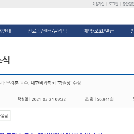
회원가입
로그인
종합검
용안내
진료과/센터/클리닉
예약/조회/발급
소식
과 모지훈 교수, 대한비과학회 ‘학술상’ 수상
작성일 |
2021-03-24 09:32
조 회 |
56,941회
댓
다음글