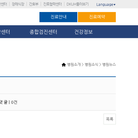
진센터
장례식장
간호부
진료협력센터
DKUH둘러보기
Language
▼
진료안내
진료예약
암센터
종합검진센터
건강정보
병원소개 > 병원소식 > 병원뉴스
 글 |
0건
목록