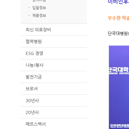
이비인후과
입찰정보
채용정보
우수한 학술
최신 의료장비
단국대병원(
협력병원
ESG 경영
나눔/봉사
발전기금
브로셔
30년사
20년사
메르스백서