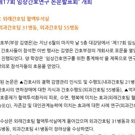
제17회 임상간호연구 논문발표회' 개최
 : 외래간호팀 혈액투석실
: 외과간호팀 31병동, 외과간호팀 55병동
호부(부장 김영은)는 지난 6월의 마지막 날 5층 대강당에서 '제17회 
의 간호사들이 참석한 이번 행사는 김영은 간호부장의 개회사로 포문을 열
 진행되었다. 양 학장은 '임상간호연구를 위한 통계해석'을 제목으로 연구
강의로 참석자들의 호응을 얻었다.
된 논문은 ▲간호사의 결핵 감염관리 인식도 및 수행도(내과간호팀 21병
▲간호사의 연하장애에 대한 지식과 간호수행도(외과간호팀 55병동), ▲억
호중재가 혈액투석환자의 피로, 수면, 행복에 미치는 효과(외래간호팀 
능(EQ), 자존감 및 대인관계능력에 미치는 효과에 대한 사례 연구(외과간호
수상은 외래간호팀 혈액투석실에게 돌아갔으며 외과간호팀 31병동과 외과
5병동, 외과간호팀 41병동이 장려상을 수상하였다.