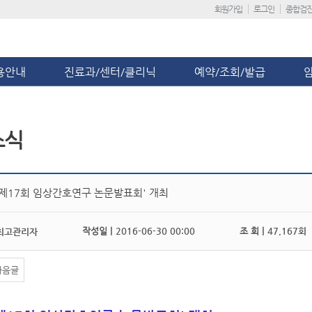
회원가입
로그인
종합검
용안내
진료과/센터/클리닉
예약/조회/발급
소식
 제17회 임상간호연구 논문발표회' 개최
작성일 |
2016-06-30 00:00
조 회 |
47,167회
최고관리자
다음글