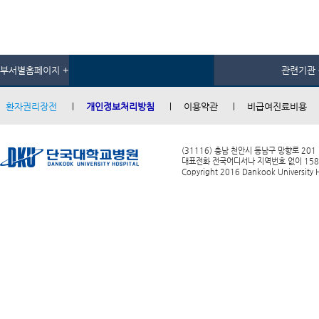
부서별홈페이지 +
관련기관 
환자권리장전
개인정보처리방침
이용약관
비급여진료비용
(31116) 충남 천안시 동남구 망향로 201
대표전화 전국어디서나 지역번호 없이 1588-0
Copyright 2016 Dankook University Ho