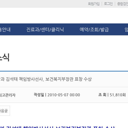
회원가입
로그인
종합검
용안내
진료과/센터/클리닉
예약/조회/발급
소식
과 김석태 책임방사선사, 보건복지부장관 표창 수상
작성일 |
2010-05-07 00:00
조 회 |
51,810회
최고관리자
다음글