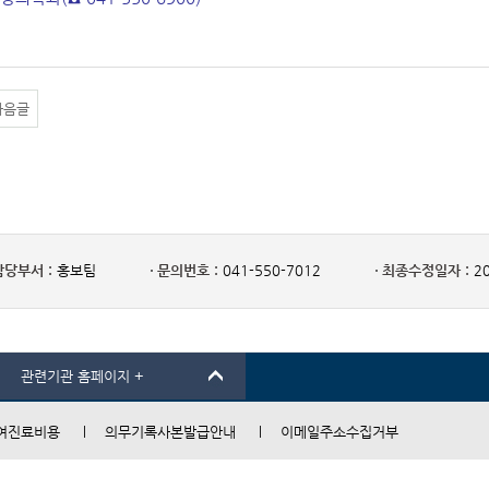
다음글
담당부서 :
홍보팀
문의번호 :
041-550-7012
최종수정일자 :
20
관련기관 홈페이지 +
여진료비용
의무기록사본발급안내
이메일주소수집거부