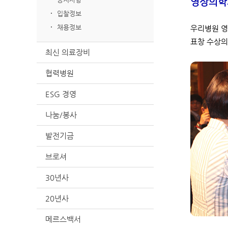
영상의학
입찰정보
채용정보
우리병원 영
표창 수상의
최신 의료장비
협력병원
ESG 경영
나눔/봉사
발전기금
브로셔
30년사
20년사
메르스백서