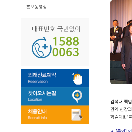
홍보동영상
대표번호 국번없이
김석태 책임
권익 신장과
학술대회'를
▲ [문의] 영