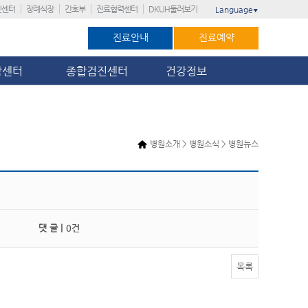
진센터
장례식장
간호부
진료협력센터
DKUH둘러보기
Language
▼
진료안내
진료예약
암센터
종합검진센터
건강정보
병원소개 > 병원소식 > 병원뉴스
댓 글 |
0건
목록