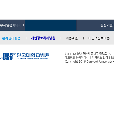
부서별홈페이지 +
관련기관 
환자권리장전
개인정보처리방침
이용약관
비급여진료비용
(31116) 충남 천안시 동남구 망향로 201
대표전화 전국어디서나 지역번호 없이 1588-0
Copyright 2016 Dankook University Ho