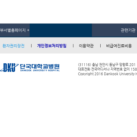
부서별홈페이지 +
관련기관 
환자권리장전
개인정보처리방침
이용약관
비급여진료비용
(31116) 충남 천안시 동남구 망향로 201
대표전화 전국어디서나 지역번호 없이 1588-0
Copyright 2016 Dankook University Ho