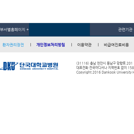
부서별홈페이지 +
관련기관 
환자권리장전
개인정보처리방침
이용약관
비급여진료비용
(31116) 충남 천안시 동남구 망향로 201
대표전화 전국어디서나 지역번호 없이 1588-0
Copyright 2016 Dankook University Ho