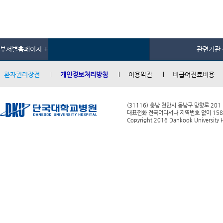
부서별홈페이지 +
관련기관 
환자권리장전
개인정보처리방침
이용약관
비급여진료비용
(31116) 충남 천안시 동남구 망향로 201
대표전화 전국어디서나 지역번호 없이 1588-0
Copyright 2016 Dankook University Ho