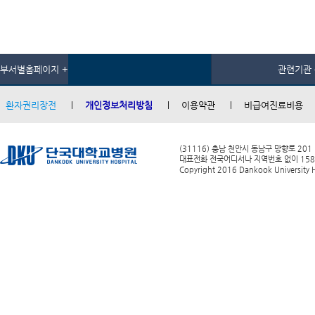
부서별홈페이지 +
관련기관 
환자권리장전
개인정보처리방침
이용약관
비급여진료비용
(31116) 충남 천안시 동남구 망향로 201
대표전화 전국어디서나 지역번호 없이 1588-0
Copyright 2016 Dankook University Ho