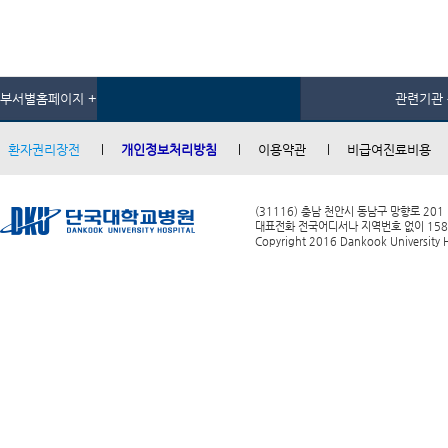
부서별홈페이지 +
관련기관 
환자권리장전
개인정보처리방침
이용약관
비급여진료비용
(31116) 충남 천안시 동남구 망향로 201
대표전화 전국어디서나 지역번호 없이 1588-0
Copyright 2016 Dankook University Ho