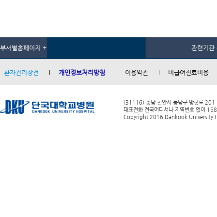
부서별홈페이지 +
관련기관 
환자권리장전
개인정보처리방침
이용약관
비급여진료비용
(31116) 충남 천안시 동남구 망향로 201
대표전화 전국어디서나 지역번호 없이 1588-0
Copyright 2016 Dankook University Ho