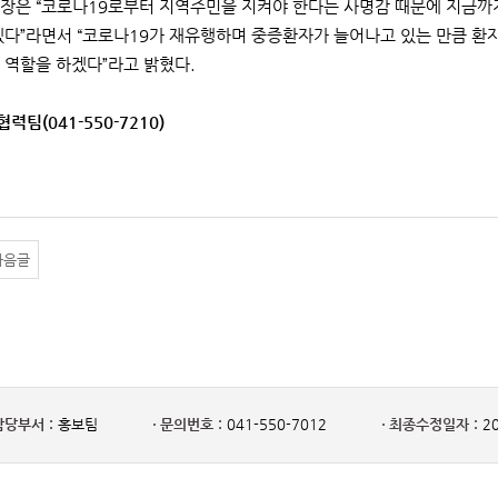
장은 “코로나19로부터 지역주민을 지켜야 한다는 사명감 때문에 지금까지
겠다”라면서 “코로나19가 재유행하며 중증환자가 늘어나고 있는 만큼 환
 역할을 하겠다”라고 밝혔다.
력팀(041-550-7210)
다음글
담당부서 :
홍보팀
문의번호 :
041-550-7012
최종수정일자 :
20