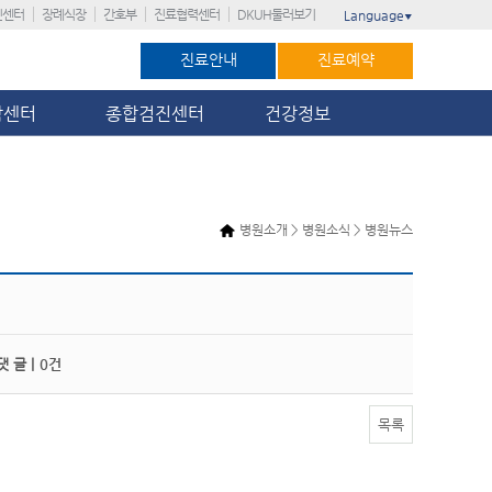
진센터
장례식장
간호부
진료협력센터
DKUH둘러보기
Language
▼
진료안내
진료예약
암센터
종합검진센터
건강정보
병원소개 > 병원소식 > 병원뉴스
 글 |
0건
목록