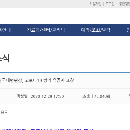
회원가입
로그인
종합검
용안내
진료과/센터/클리닉
예약/조회/발급
소식
단국대병원장, 코로나19 방역 유공자 표창
작성일 |
2020-12-29 17:50
조 회 |
75,040회
댓
다음글