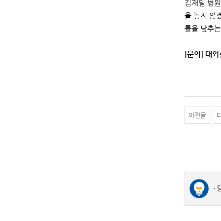
김재일 병원
을 놓지 않
률을 낮추는
[문의] 대외협
이전글