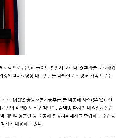
를 시작으로 급속히 늘어난 천안시 코로나19 환자를 치료해왔
국가지정입원치료병상 내 1인실을 다인실로 조정해 가족 단위는
스(MERS·중동호흡기증후군)를 비롯해 사스(SARS), 신
 의료진의 레벨D 보호구 착탈의, 감염병 환자의 내원절차실습
지역 재난대응훈련 등을 통해 현장지휘체계를 확립하고 수습능
침착하게 대응하고 있다.