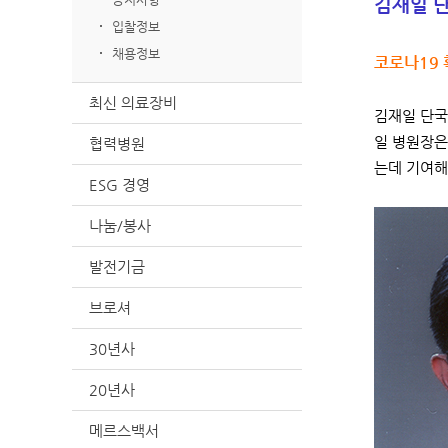
김재일 단
입찰정보
채용정보
코로나19 
최신 의료장비
김재일 단국
일 병원장은
협력병원
는데 기여해
ESG 경영
나눔/봉사
발전기금
브로셔
30년사
20년사
메르스백서