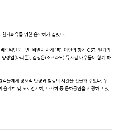
의 환자쾌유를 위한 음악회가 열렸다.
티멘토 1번, 비발디 사계 ‘봄’, 여인의 향기 OST, 엘가의
 양정열(바리톤), 김성은(소프라노) 뮤지컬 배우들이 함께 하
내원객들에게 정서적 안정과 힐링의 시간을 선물해 주었다. 우
여 음악회 및 도서전시회, 바자회 등 문화공연을 시행하고 있