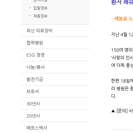
환자 쾌
입찰정보
채용정보
- 새봄을 
최신 의료장비
지난 4월 
협력병원
150여 명
ESG 경영
‘사랑의 인
여 더욱 풍
나눔/봉사
발전기금
한편 18일
리 병원은 
브로셔
다.
30년사
▲ [문의] 사
20년사
메르스백서