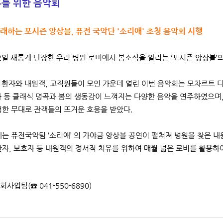
유를 위한 음악회
노래하는 포시즌 앙상블, 퓨전 국악단 '소리애' 초청 음악회 시행
12일 새롭게 단장한 우리 병원 로비에서 봄소식을 알리는 ‘포시즌 앙상블’
의 환자와 내원객, 교직원들이 모인 가운데 열린 이번 음악회는 모차르트 디베르
사 등 클래식 명곡과 봄의 생동감이 느껴지는 다양한 음악을 연주하였으며,
성한 무대로 관객들의 뜨거운 호응을 받았다.
에는 퓨전국악팀 ‘소리애’ 의 가야금 앙상블 공연이 펼쳐져 병원을 찾은 
환자, 보호자 등 내원객의 정서적 치유를 위하여 매월 넓은 로비를 활용하
회사업팀(☎ 041-550-6890)