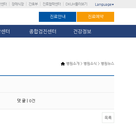
진센터
장례식장
간호부
진료협력센터
DKUH둘러보기
Language
▼
진료안내
진료예약
암센터
종합검진센터
건강정보
병원소개 > 병원소식 > 병원뉴스
댓 글 |
0건
목록