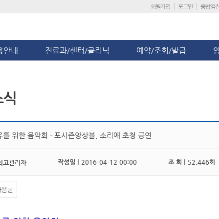
회원가입
로그인
종합검
용안내
진료과/센터/클리닉
예약/조회/발급
소식
유를 위한 음악회 - 포시즌앙상블, 소리애 초청 공연
작성일 |
2016-04-12 00:00
조 회 |
52,446회
최고관리자
다음글