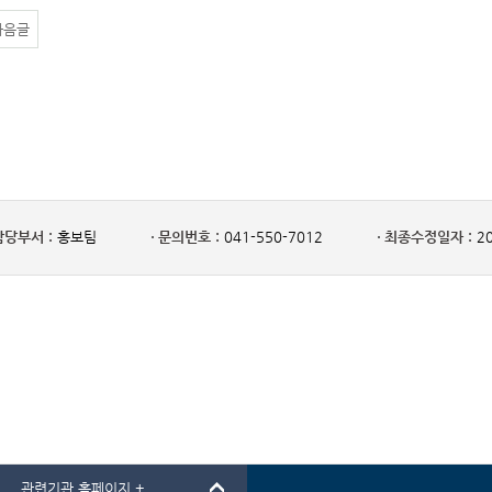
다음글
담당부서 :
홍보팀
문의번호 :
041-550-7012
최종수정일자 :
20
관련기관 홈페이지 +