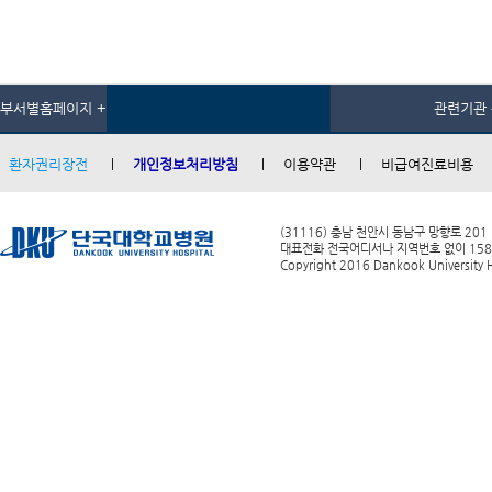
부서별홈페이지 +
관련기관 
환자권리장전
개인정보처리방침
이용약관
비급여진료비용
(31116) 충남 천안시 동남구 망향로 201
대표전화 전국어디서나 지역번호 없이 1588-0
Copyright 2016 Dankook University Ho