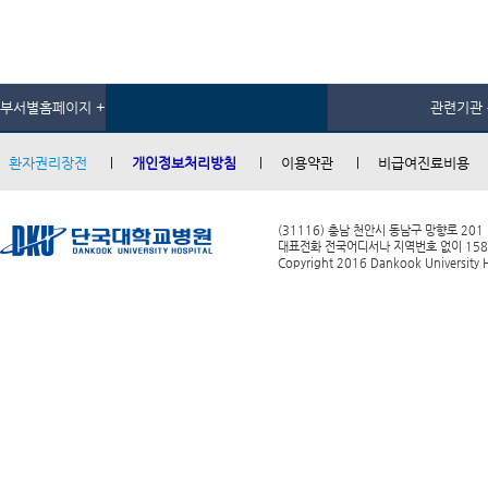
부서별홈페이지 +
관련기관 
환자권리장전
개인정보처리방침
이용약관
비급여진료비용
(31116) 충남 천안시 동남구 망향로 201
대표전화 전국어디서나 지역번호 없이 1588-0
Copyright 2016 Dankook University Ho