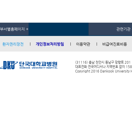
부서별홈페이지 +
관련기관 
환자권리장전
개인정보처리방침
이용약관
비급여진료비용
(31116) 충남 천안시 동남구 망향로 201
대표전화 전국어디서나 지역번호 없이 1588-0
Copyright 2016 Dankook University Ho