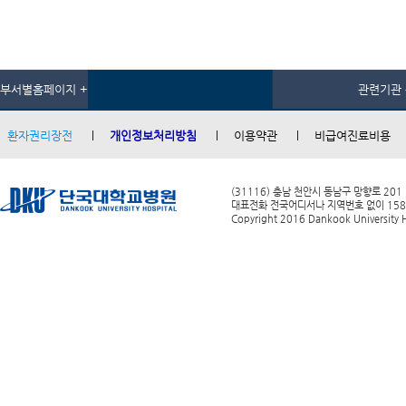
부서별홈페이지 +
관련기관 
환자권리장전
개인정보처리방침
이용약관
비급여진료비용
(31116) 충남 천안시 동남구 망향로 201
대표전화 전국어디서나 지역번호 없이 1588-0
Copyright 2016 Dankook University Ho