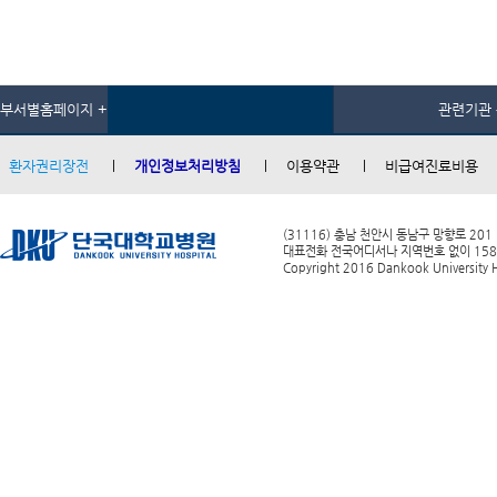
부서별홈페이지 +
관련기관 
환자권리장전
개인정보처리방침
이용약관
비급여진료비용
(31116) 충남 천안시 동남구 망향로 201
대표전화 전국어디서나 지역번호 없이 1588-0
Copyright 2016 Dankook University Ho