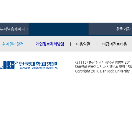
부서별홈페이지 +
관련기관 
환자권리장전
개인정보처리방침
이용약관
비급여진료비용
(31116) 충남 천안시 동남구 망향로 201
대표전화 전국어디서나 지역번호 없이 1588-0
Copyright 2016 Dankook University Ho