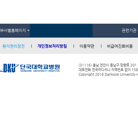
부서별홈페이지 +
관련기관 
환자권리장전
개인정보처리방침
이용약관
비급여진료비용
(31116) 충남 천안시 동남구 망향로 201
대표전화 전국어디서나 지역번호 없이 1588-0
Copyright 2016 Dankook University Ho