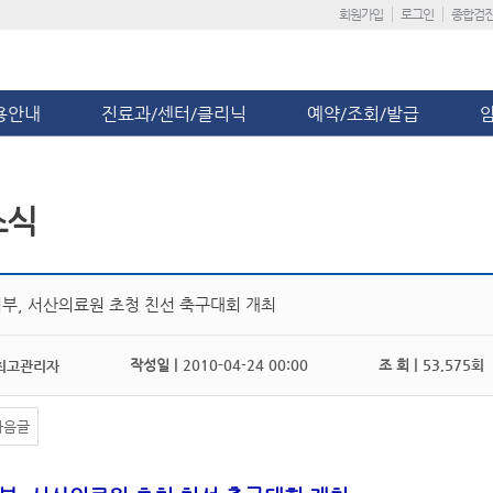
회원가입
로그인
종합검
용안내
진료과/센터/클리닉
예약/조회/발급
소식
부, 서산의료원 초청 친선 축구대회 개최
작성일 |
2010-04-24 00:00
조 회 |
53,575회
최고관리자
다음글