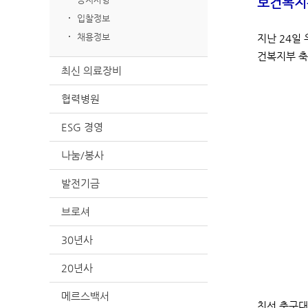
보건복지
입찰정보
채용정보
지난 24일
건복지부 축
최신 의료장비
협력병원
ESG 경영
나눔/봉사
발전기금
브로셔
30년사
20년사
메르스백서
친선 축구대