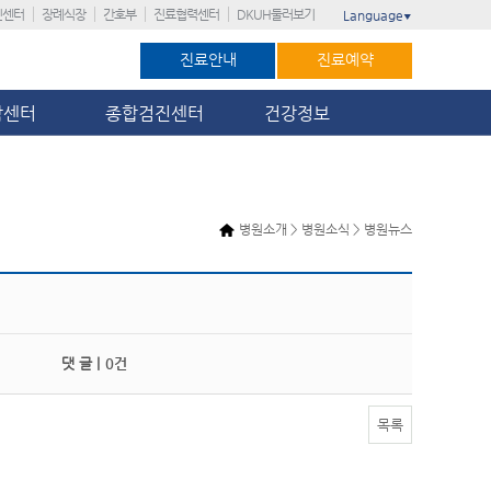
진센터
장례식장
간호부
진료협력센터
DKUH둘러보기
Language
▼
진료안내
진료예약
암센터
종합검진센터
건강정보
병원소개 > 병원소식 > 병원뉴스
댓 글 |
0건
목록