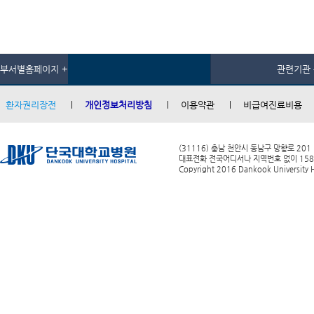
부서별홈페이지 +
관련기관 
환자권리장전
개인정보처리방침
이용약관
비급여진료비용
(31116) 충남 천안시 동남구 망향로 201
대표전화 전국어디서나 지역번호 없이 1588-0
Copyright 2016 Dankook University Ho