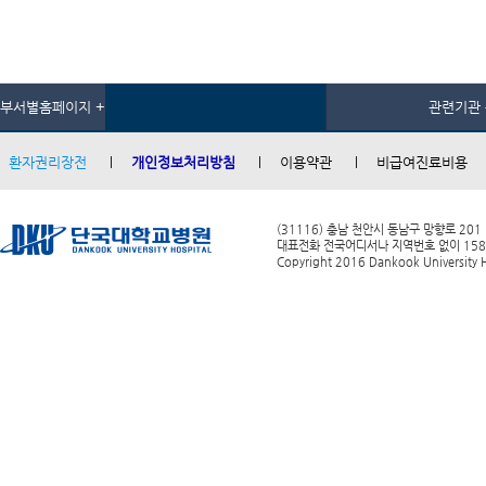
부서별홈페이지 +
관련기관 
환자권리장전
개인정보처리방침
이용약관
비급여진료비용
(31116) 충남 천안시 동남구 망향로 201
대표전화 전국어디서나 지역번호 없이 1588-0
Copyright 2016 Dankook University Ho