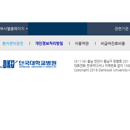
부서별홈페이지 +
관련기관 
환자권리장전
개인정보처리방침
이용약관
비급여진료비용
(31116) 충남 천안시 동남구 망향로 201
대표전화 전국어디서나 지역번호 없이 1588-0
Copyright 2016 Dankook University Ho